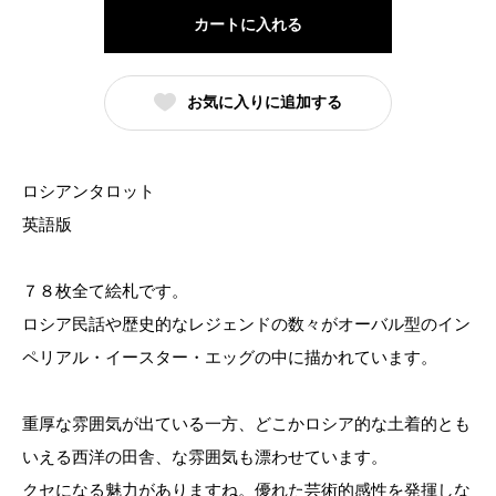
ン
カートに入れる
タ
ロ
お気に入りに追加する
ッ
ト
Russian
ロシアンタロット
Tarot
英語版
of
St.
Petersburg
７８枚全て絵札です。
個
ロシア民話や歴史的なレジェンドの数々がオーバル型のイン
ペリアル・イースター・エッグの中に描かれています。
重厚な雰囲気が出ている一方、どこかロシア的な土着的とも
いえる西洋の田舎、な雰囲気も漂わせています。
クセになる魅力がありますね。優れた芸術的感性を発揮しな