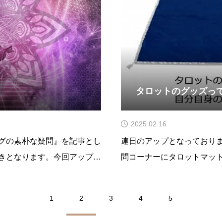
タロットのグッズっ
2025.02.16
グの素朴な疑問』を記事とし
連日のアップとなっており
きとなります。今回アップし
問コーナーにタロットマッ
ース専用タロット』です。こ
た。なぜタロットリデーィ
は少し迷ったのですが私は最
かという点について書いて
1
2
3
4
5
ーナーですのでそういった