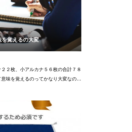
味を覚えるの大変
ナ２２枚、小アルカナ５６枚の合計７８
て意味を覚えるのってかなり大変なのは
最初から最大の難関というべき山でいき
っているというのが実際のところかと思
憶する勉強ってホン