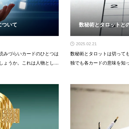
について
数秘術とタロットと
2025.02.21
読みづらいカードのひとつは
数秘術とタロットは切って
しょうか。これは人物として
独でも各カードの意味を知
ずしも人物とは限らないため
がそこに数秘術の各ナンバ
難しいカードではあります。
増えてきます。ですのであ
てくることが多いのでそこ
したら並行して数秘術の基