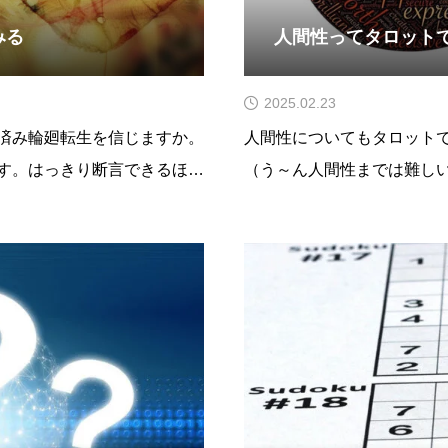
みる
人間性ってタロット
2025.02.23
済み輪廻転生を信じますか。
人間性についてもタロット
す。はっきり断言できるほど
（う～ん人間性までは難し
根拠も当然、希薄ではござい
かもしれません。でもタロ
ら自分の中に受け継がれてい
でも見ることが可能です。
できます。ただどうやるの