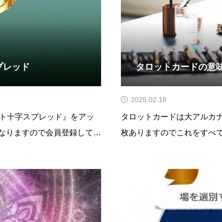
プレッド
タロットカードの意
2025.02.18
ケルト十字スプレッド』をアッ
タロットカードは大アルカ
なりますので会員登録してご
枚ありますのでこれをすべ
エージョンがいろいろあるよ
確かです。ですのでここが
たことを記憶しているので多
なりハードな山がそそり立
ないでしょう
います。いわゆる暗記、記