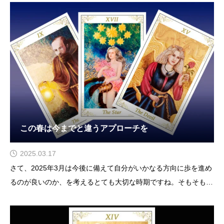
ということが大きいです。ドレスの模様もわりと丁寧に描いたり
顔も切れ長の目のヒンヤリした顔立ちにして女帝のシビアな一面
この春は今までと違うアプローチを
2025.03.17
さて、2025年3月は今後に備えて自分がいかなる方向に歩を進め
るのが良いのか、を考えるとても大切な時期ですね。そもそもこ
の春という季節が新たなる事を始めるのにとても適した季節とい
うこともありますがやはり本格的な風の時代が始まりつつあるの
でそういう意味で今までとはまた違ったアプローチを取り入れて