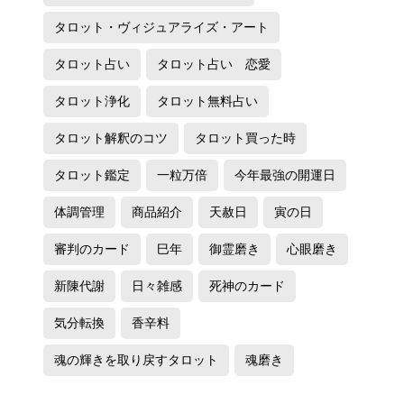
タロット・ヴィジュアライズ・アート
タロット占い
タロット占い 恋愛
タロット浄化
タロット無料占い
タロット解釈のコツ
タロット買った時
タロット鑑定
一粒万倍
今年最強の開運日
体調管理
商品紹介
天赦日
寅の日
審判のカード
巳年
御霊磨き
心眼磨き
新陳代謝
日々雑感
死神のカード
気分転換
香辛料
魂の輝きを取り戻すタロット
魂磨き