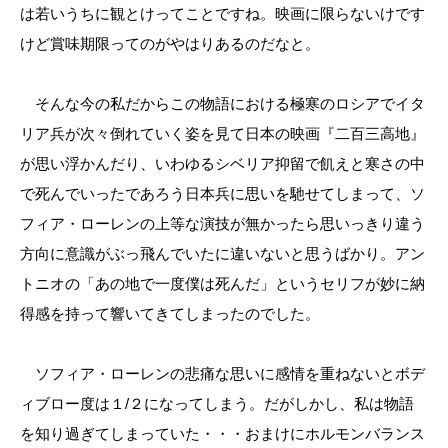
は若いうちに観とけってことですね。映画に限らないけです
けど賞味期限ってのがやはりあるのだなと。
そんな今の私だからこの物語における極寒のロシアでイタ
リア兵が次々倒れていく姿を見て日本の映画『二百三高地』
が思い浮かんだり、いわゆるシベリア抑留で飢えと寒さの中
で死んでいったであろう日本兵に思いを馳せてしまって、ソ
フィア・ローレンの上等な演技が無かったら思いっきり違う
方向に意識がぶっ飛んでいたに違いないと思うばかり。アン
トニオの「あの地で一度僕は死んだ」というセリフが妙に納
得感を持って響いてきてしまったのでした。
ソフィア・ローレンの悲痛な思いに感情を重ねないとボデ
ィブロー度は１/２になってしまう。だがしかし、私は物語
を知り過ぎてしまっていた・・・おまけにホルモンバランス