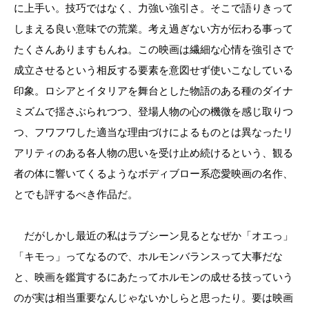
に上手い。技巧ではなく、力強い強引さ。そこで語りきって
しまえる良い意味での荒業。考え過ぎない方が伝わる事って
たくさんありますもんね。この映画は繊細な心情を強引さで
成立させるという相反する要素を意図せず使いこなしている
印象。ロシアとイタリアを舞台とした物語のある種のダイナ
ミズムで揺さぶられつつ、登場人物の心の機微を感じ取りつ
つ、フワフワした適当な理由づけによるものとは異なったリ
アリティのある各人物の思いを受け止め続けるという、観る
者の体に響いてくるようなボディブロー系恋愛映画の名作、
とでも評するべき作品だ。
だがしかし最近の私はラブシーン見るとなぜか「オエっ」
「キモっ」ってなるので、ホルモンバランスって大事だな
と、映画を鑑賞するにあたってホルモンの成せる技っていう
のが実は相当重要なんじゃないかしらと思ったり。要は映画