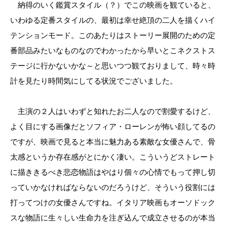
納得のいく鑑賞スタイル（？）でこの映画を観ていると、
いわゆる定番スタイルの、最初は幸せ絶頂の二人を描くハイ
テンションモード。このあたりはストーリー展開のための定
番部品みたいなものなのでわかったから早いとこネクストス
テージに行かないかな～と思いつつ観ておりまして、時々時
計を見たり時間気にしてる状況でございました。
主演の２人はいわずと知れたお二人なので割愛するけど、
よく目にする画像だとソフィア・ローレンが怖い顔してるの
ですが、映画で見ると本当に魅力ある素敵な女優さんで、骨
太感というか存在感がとにかく凄い。こういうどストレート
に描ききるべき悲恋物語はやはり個々の心情でもって押し切
っていかなければならないのだろうけど、そういう役割には
打ってつけの女優さんですね。イタリア映画もオーソドック
スな物語に生々しい生命力を注ぎ込んで成立させるのが本当