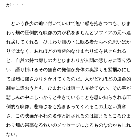
が・・・
という多少の追い付いていけて無い感を抱きつつも、ひま
わり畑の圧倒的な映像の力が私をきちんとソフィアの元へ連
れ戻してくれる。ひまわり畑の下に眠る者たちへの思いばか
りではなく、あれほどの奇跡的なひまわり畑を見せられる
と、自然の持つ癒しの力とひまわりが人間の悲しみに寄り添
い、語り掛けるその無言の発信が身体の奥深くを鷲掴みにし
て強烈に揺さぶりをかけてくるのだ。人がどれほどの運命的
翻弄に遭おうとも、ひまわりは誰一人見捨てない。その事が
悲しみの中にしっかりと生きていることを思い知らされる圧
倒的な映像。悲痛さをも抱ききってくれるこの上ない寛容
さ。この映画が不朽の名作と評されるのは詰まるところひま
わり畑の崇高なる救いのメッセージによるものなのかもしれ
ない。