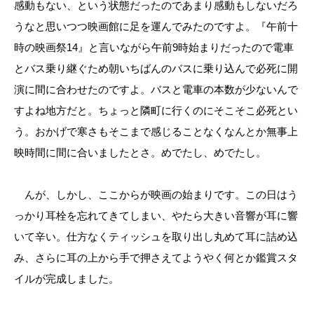
感動もない、という状態だったのであまり感動もしないだろ
うなと思いつつ映画館に足を運んでみたのですよ。『午前十
時の映画祭14』と言いながら午前9時始まりだったので電車
とバス乗り継ぐため朝いちばんのバスに乗り込んで必死に開
演に間に合わせたのですよ。バスと電車の本数が少ないんで
すよね地方だと。ちょっと隣町に行くのにそこそこ必死とい
う。おかげで寒さもそこまで感じることなくなんとか無事上
映時間に間に合いましたとさ。めでたし、めでたし。
んが、しかし、ここからが映画の始まりです。この日はう
っかり耳栓を忘れてきてしまい、やたら大きい音響が耳に響
いて辛い。仕方なくティッシュを取り出し丸めて耳に詰め込
み、さらに耳の上から手で押さえてようやく何とか鑑賞スタ
イルが完成しました。