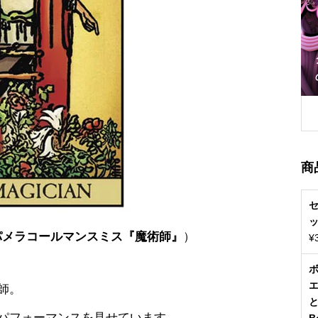
タロットで瞑想 タロットデッキも専用
のものを使用
商
ッ
パメラコールマンスミス『魔術師』
）
¥
ボ
師。
パフォーマンスを見せています。
B