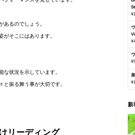
S
¥
があるのでしょう。
V
姿がそこにはあります。
¥
¥
能な状況を示しています。
美
¥
々と振る舞う事が大切です。
新
けリーディング