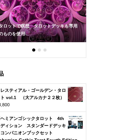
タロットアート作品 販売について
タロットあるある
品
セレスティアル・ゴールデン・タロ
ト vol.1 （大アルカナ２２枚）
3,800
ヘミアンゴシックタロット 4th
エディション スタンダードデッキ
とコンパニオンブックセット
ohemian Gothic Tarot Fourth Edition