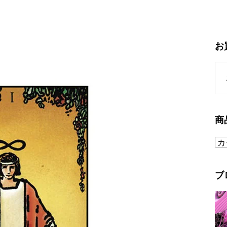
お
商
ブ